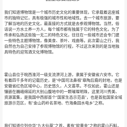
我们知道博物馆是一个城市历史文化的重要体现，它承载着这座城
市的独特记忆，具有极强的城市性和地域性。去一个城市旅游，要
了解当地的历史文化，最直接的方式就是去参观博物馆。当然，俗
话说一方水土养一方人，每个城市都有独属于它的特色文化，为了
传承和弘扬这些独一无二的特色文化，往往在一些城市还会专门建
一些特色主题博物馆，像美食、茶叶、戏曲等。此次霍山之行，我
自然也为自己安排了参观博物馆的行程，不过这次来到的是当地独
具特色的迎驾酒文化博物馆。
霍山县位于皖西淮河一级支流淠河上游，隶属于安徽省六安市。它
有着四千多年的记载历史，是“中国司法鼻祖”皋陶后裔的封地，也是
安徽省红色区域中心，历史悠久，人文荟萃。不仅如此，霍山还是
镶嵌在巍峨绵延的大别山腹地中的一颗璀璨明珠，这里河川秀美、
资源富集，是我国中西部首个“国家生态示范县”，也是首批国家全域
旅游示范区，有“金山药岭名茶地、竹海桑园水电乡”之称。
我们知道位列中华“九大仙草”之首，素有“软黄金”之称的霍山石斛，