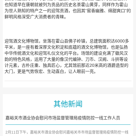
也知道早在唐朝就被列为贡品的历史名茶霍山黄芽，同样作为霍山
为世人熟知的特产之一的迎驾贡酒，也因其“窖香幽雅、绵甜爽口”的
鲜明风格深受广大消费者的青睐。
迎驾酒文化博物馆，坐落在霍山县佛子岭镇，总建筑面积达6000多
平米，是一座有着深厚文化积淀和底蕴的酒文化博物馆，也是弘扬
中华传统酒文化和迎驾礼仪文化的平台。场馆的建设充满了徽风汉
韵的特色风格，运用了大量的像汉代编钟、刀币、汉阙、斗拱等设
计元素，古朴庄重、独具匠心，尤其馆前那近20米高的酒爵造型的
大门，更是气势恢宏、生动直白，让人眼前一亮。
其他新闻
嘉峪关市酒业协会慰问市场监督管理局疫情防控一线工作人员
2月11日下午，嘉峪关市酒业协会慰问嘉峪关市市场监督管理局疫情防控一线