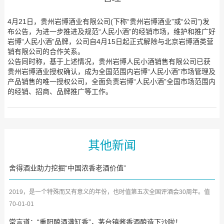
4月21日，贵州岩博酒业有限公司(下称“贵州岩博酒业”或“公司”)发
布公告，为进一步推进及规范“人民小酒”的经销市场，维护和推广好
岩博“人民小酒”品牌，公司自4月15日起正式解除与北京岩博酒类营
销有限公司的合作关系。
公告同时称，基于上述情况，贵州岩博人民小酒销售有限公司已获
贵州岩博酒业授权确认，成为全国范围内岩博“人民小酒”市场管理及
产品销售的唯一授权公司，全面负责岩博“人民小酒”全国市场范围内
的经销、招商、品牌推广等工作。
其他新闻
舍得酒业助力挖掘“中国浓香老酒价值”
2019，是一个特殊而又有意义的年份，也时值第五次全国评酒会30周年。值
此十&middot;一期间，舍得...
70-01-01
常言道：“重阳酿酒满缸香”，茅台镇酱香酒酿造下沙啦！