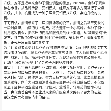
升级、变革是近年来金种子酒业调整的重点。2019年，金种子聚焦
核心市场，从品牌传播、营销模式、组织变革等多方面进行了全盘
升级。其中，疫情成为金种子酒业营销模式升级、渠道升级的良
机。
不可否认，疫情带来了白酒消费场景的变革。疫情之后甚至更长的
一段时间里，白酒的线上消费，将会迎来一个小高峰。金种子酒业
利用这次机会，把优质的商品和服务搬到线上渠道，从“颍州清纯”云
发布，到三款“90年代复刻版种子”云招商，通过网红主播直播来卖
货，正式破局直播销售新渠道。
为了让消费者感受到金种子酒“纯粮自酿”品质，公司把非遗酿造工艺
流程搬到“云端”，将金种子酿酒车间雾气蒸腾，工人师傅有条不紊地
进行摊凉、上甑、摘酒等作业环节，以现场直播的方式公布于众，
让15万消费者“云见证”了金种子酒的品质自信。
事实上，近年来无论是行业调整期，还是市场回暖期，金种子酒业
始终没有放缓品质建设的脚步。这些年，作为对品质的支持，金种
子从科研创新、硬件建设、智力支持方面系统布局。此次直播原酒
酿造过程，向广大网友和消费者展示金种子纯粮自酿品质，不仅仅
彰显了金种子酒业重合同、守信用、重质量、守承诺的使命和担
当，也代表着金种子酒业对未来的升级变革之路有了更大的超越、
更深度的思考和更清晰的目标。