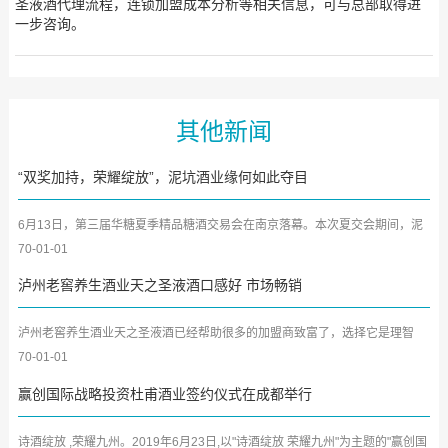
圣液酒代理流程，连锁加盟成本分析等相关信息，可与总部取得进
一步咨询。
其他新闻
“双奖加持，荣耀绽放”，泥坑酒业缘何如此夺目
6月13日，第三届华糖夏季精品糖酒交易会在南京落幕。本次夏交会期间，泥
坑酒业不仅高调参展，充分...
70-01-01
泸州老窖养生酒业天之圣液酒口感好 市场畅销
泸州老窖养生酒业天之圣液酒已经帮助很多的加盟商致富了，选择它是理智
的，该品牌提供调换货支持...
70-01-01
赢创国际战略投资杜甫酒业签约仪式在成都举行
诗酒绽放 ,荣耀九州。2019年6月23日,以"诗酒绽放 荣耀九州"为主题的"赢创国