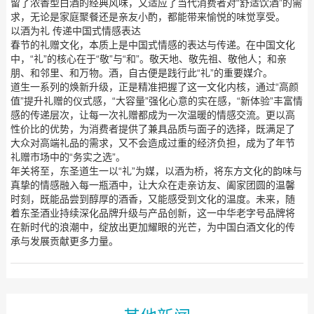
留了浓香型白酒的经典风味，又适应了当代消费者对“舒适饮酒”的需
求，无论是家庭聚餐还是亲友小酌，都能带来愉悦的味觉享受。
以酒为礼 传递中国式情感表达
春节的礼赠文化，本质上是中国式情感的表达与传递。在中国文化
中，“礼”的核心在于“敬”与“和”。敬天地、敬先祖、敬他人；和亲
朋、和邻里、和万物。酒，自古便是践行此“礼”的重要媒介。
道生一系列的焕新升级，正是精准把握了这一文化内核，通过“高颜
值”提升礼赠的仪式感，“大容量”强化心意的实在感，“新体验”丰富情
感的传递层次，让每一次礼赠都成为一次温暖的情感交流。更以高
性价比的优势，为消费者提供了兼具品质与面子的选择，既满足了
大众对高端礼品的需求，又不会造成过重的经济负担，成为了年节
礼赠市场中的“务实之选”。
年关将至，东圣道生一以“礼”为媒，以酒为桥，将东方文化的韵味与
真挚的情感融入每一瓶酒中，让大众在走亲访友、阖家团圆的温馨
时刻，既能品尝到醇厚的酒香，又能感受到文化的温度。未来，随
着东圣酒业持续深化品牌升级与产品创新，这一中华老字号品牌将
在新时代的浪潮中，绽放出更加耀眼的光芒，为中国白酒文化的传
承与发展贡献更多力量。