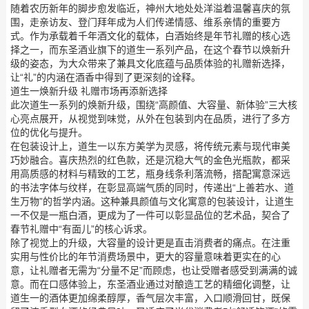
随着农历新年的脚步愈发临近，神州大地处处洋溢着温馨喜庆的氛
围，走亲访友、登门拜年成为人们传递情感、维系亲情的重要方
式。作为承载着千年酒文化的载体，白酒始终是年节礼赠的核心选
择之一，而东圣酒业旗下的道生一系列产品，在这个春节以焕新升
级的姿态，为大众带来了兼具文化底蕴与品质体验的礼赠新选择，
让“礼”的内涵在酒香中得到了更深刻的诠释。
道生一焕新升级 礼赠市场再添新选择
此次道生一系列的焕新升级，围绕“高颜值、大容量、新体验”三大核
心亮点展开，从视觉到味觉，从外在包装到内在品质，进行了多方
位的优化与提升。
在包装设计上，道生一以东方美学为灵感，将传统元素与现代审美
巧妙融合。喜庆热烈的红色款，还是沉稳大气的金色光瓶款，都采
用高质感的材料与精致的工艺，瓶身线条利落流畅，搭配寓意深远
的书法字体与纹样，在彰显高端气质的同时，传递出“上善若水、道
生万物”的哲学内涵。这种兼具颜值与文化寓意的包装设计，让道生
一不仅是一瓶白酒，更成为了一件可以彰显品位的艺术品，契合了
春节礼赠中“有面儿”的核心诉求。
除了视觉上的升级，大容量的设计更是直击消费者的痛点。在注重
实用与性价比的年节消费场景中，更大的容量意味着更实在的心
意，让礼赠者无需为“分量不足”而顾虑，也让受赠者感受到满满的诚
意。而在口感体验上，东圣酒业通过对酿造工艺的精细化调整，让
道生一的酒体更加绵柔醇厚，香气层次丰富，入口顺滑回甘，既保